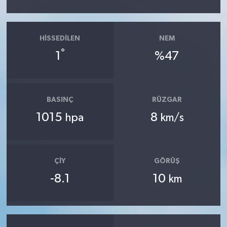
HISSEDILEN
NEM
°
1
%47
BASINÇ
RÜZGAR
1015
8
hpa
km/s
ÇIY
GÖRÜŞ
-8.1
10
km