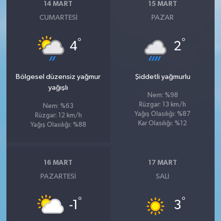
14 MART
15 MART
CUMARTESI
PAZAR
°
°
4
2
Bölgesel düzensiz yağmur
Şiddetli yağmurlu
yağışlı
Nem: %98
Rüzgar: 13 km/h
Nem: %63
Yağış Olasılığı: %87
Rüzgar: 12 km/h
Kar Olasılığı: %12
Yağış Olasılığı: %88
16 MART
17 MART
PAZARTESI
SALI
°
°
-1
3