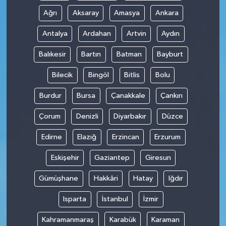
Ağrı
Aksaray
Amasya
Ankara
Antalya
Ardahan
Artvin
Aydın
Balıkesir
Bartın
Batman
Bayburt
Bilecik
Bingöl
Bitlis
Bolu
Burdur
Bursa
Çanakkale
Çankırı
Çorum
Denizli
Diyarbakır
Düzce
Edirne
Elazığ
Erzincan
Erzurum
Eskişehir
Gaziantep
Giresun
Gümüşhane
Hakkâri
Hatay
Iğdır
Isparta
İstanbul
İzmir
Kahramanmaraş
Karabük
Karaman