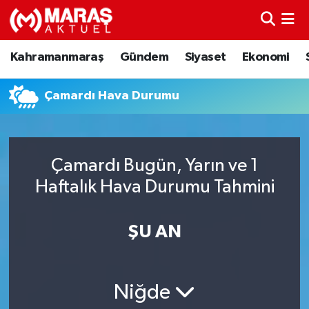
Kahramanmaraş
Nöbetçi Eczaneler
Kahramanmaraş
Gündem
Siyaset
Ekonomi
Gündem
Hava Durumu
Çamardı Hava Durumu
Siyaset
Namaz Vakitleri
Ekonomi
Trafik Durumu
Çamardı Bugün, Yarın ve 1
Haftalık Hava Durumu Tahmini
Spor
TFF 3.Lig 4.Grup Puan Durumu ve Fikstür
Sağlık
Tüm Manşetler
ŞU AN
Teknoloji
Son Dakika Haberleri
Niğde
Eğitim
Haber Arşivi