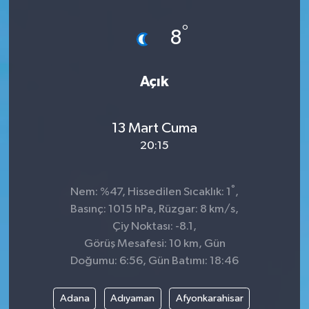
Dünya
°
8
Kültür Sanat
Açık
13 Mart Cuma
20:15
°
Nem: %47, Hissedilen Sıcaklık: 1
,
Basınç: 1015 hPa, Rüzgar: 8 km/s,
Çiy Noktası: -8.1,
Görüş Mesafesi: 10 km, Gün
Doğumu: 6:56, Gün Batımı: 18:46
Adana
Adıyaman
Afyonkarahisar