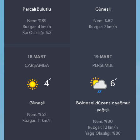
Parçalı Bulutlu
Güneşli
Nem: %89
Nem: %62
Rüzgar: 4 km/h
Rüzgar: 7 km/h
Kar Olasılığı: %3
18 MART
19 MART
ÇARŞAMBA
PERŞEMBE
°
°
4
6
Güneşli
Bölgesel düzensiz yağmur
yağışlı
Nem: %52
Rüzgar: 11 km/h
Nem: %80
Rüzgar: 12 km/h
Yağış Olasılığı: %88