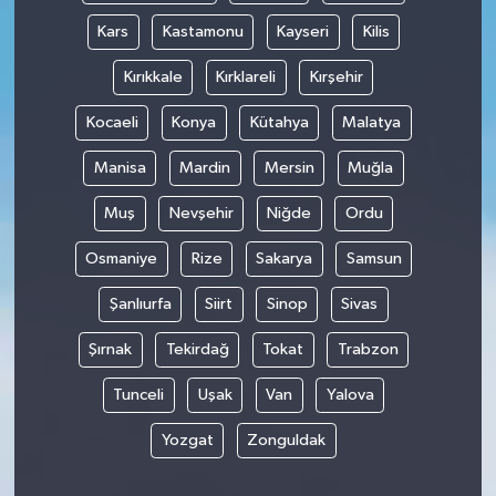
Kars
Kastamonu
Kayseri
Kilis
Kırıkkale
Kırklareli
Kırşehir
Kocaeli
Konya
Kütahya
Malatya
Manisa
Mardin
Mersin
Muğla
Muş
Nevşehir
Niğde
Ordu
Osmaniye
Rize
Sakarya
Samsun
Şanlıurfa
Siirt
Sinop
Sivas
Şırnak
Tekirdağ
Tokat
Trabzon
Tunceli
Uşak
Van
Yalova
Yozgat
Zonguldak