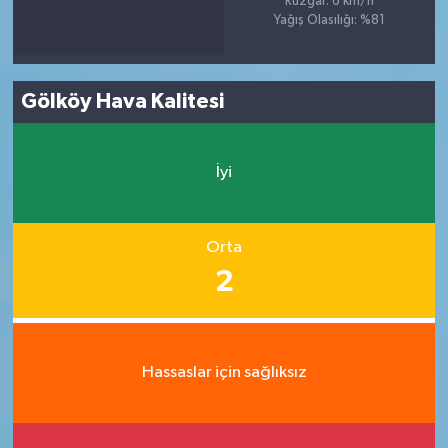
Rüzgar: 6 km/h
Yağış Olasılığı: %81
Gölköy Hava Kalitesi
İyi
Orta
2
Hassaslar için sağlıksız