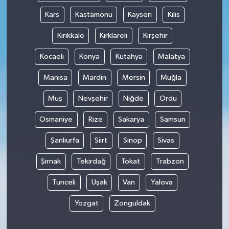
Kars
Kastamonu
Kayseri
Kilis
Kırıkkale
Kırklareli
Kırşehir
Kocaeli
Konya
Kütahya
Malatya
Manisa
Mardin
Mersin
Muğla
Muş
Nevşehir
Niğde
Ordu
Osmaniye
Rize
Sakarya
Samsun
Şanlıurfa
Siirt
Sinop
Sivas
Şırnak
Tekirdağ
Tokat
Trabzon
Tunceli
Uşak
Van
Yalova
Yozgat
Zonguldak