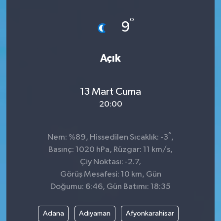
Dünya
°
9
Kültür Sanat
Açık
13 Mart Cuma
20:00
°
Nem: %89, Hissedilen Sıcaklık: -3
,
Basınç: 1020 hPa, Rüzgar: 11 km/s,
Çiy Noktası: -2.7,
Görüş Mesafesi: 10 km, Gün
Doğumu: 6:46, Gün Batımı: 18:35
Adana
Adıyaman
Afyonkarahisar