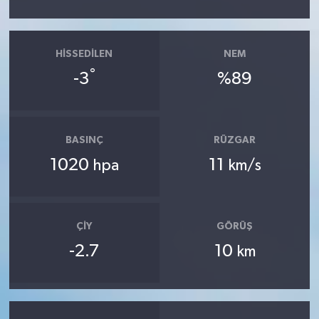
HISSEDILEN
NEM
°
-3
%89
BASINÇ
RÜZGAR
1020
11
hpa
km/s
ÇIY
GÖRÜŞ
-2.7
10
km