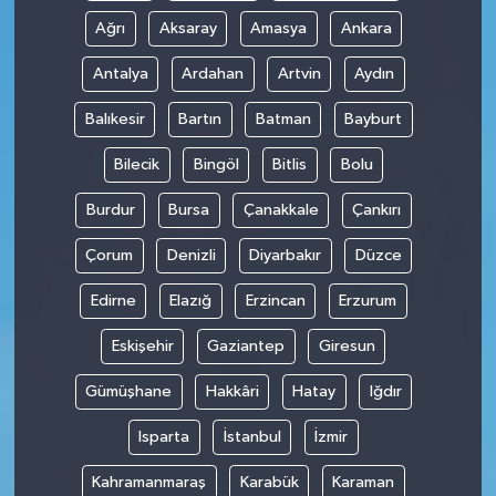
Ağrı
Aksaray
Amasya
Ankara
Antalya
Ardahan
Artvin
Aydın
Balıkesir
Bartın
Batman
Bayburt
Bilecik
Bingöl
Bitlis
Bolu
Burdur
Bursa
Çanakkale
Çankırı
Çorum
Denizli
Diyarbakır
Düzce
Edirne
Elazığ
Erzincan
Erzurum
Eskişehir
Gaziantep
Giresun
Gümüşhane
Hakkâri
Hatay
Iğdır
Isparta
İstanbul
İzmir
Kahramanmaraş
Karabük
Karaman