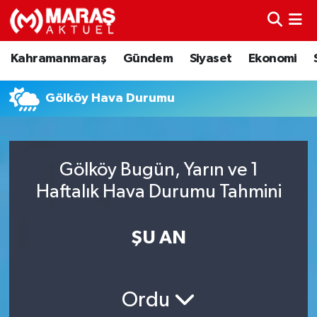
Kahramanmaraş
Nöbetçi Eczaneler
Kahramanmaraş
Gündem
Siyaset
Ekonomi
Gündem
Hava Durumu
Gölköy Hava Durumu
Siyaset
Namaz Vakitleri
Ekonomi
Trafik Durumu
Gölköy Bugün, Yarın ve 1
Haftalık Hava Durumu Tahmini
Spor
TFF 3.Lig 4.Grup Puan Durumu ve Fikstür
Sağlık
Tüm Manşetler
ŞU AN
Teknoloji
Son Dakika Haberleri
Ordu
Eğitim
Haber Arşivi