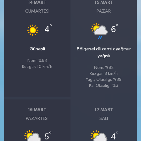
14 MART
15 MART
CUMARTESI
PAZAR
°
°
4
6
Güneşli
Bölgesel düzensiz yağmur
yağışlı
Nem: %63
Rüzgar: 10 km/h
Nem: %82
Rüzgar: 8 km/h
Yağış Olasılığı: %89
Kar Olasılığı: %3
16 MART
17 MART
PAZARTESI
SALI
°
°
5
4