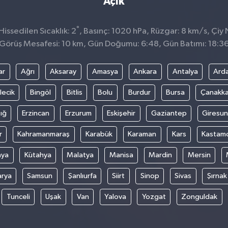
Açık
°
issedilen Sıcaklık: 2
, Basınç: 1020 hPa, Rüzgar: 8 km/s, Çiy 
Görüş Mesafesi: 10 km, Gün Doğumu: 6:48, Gün Batımı: 18:3
ar
Ağrı
Aksaray
Amasya
Ankara
Antalya
Ard
lecik
Bingöl
Bitlis
Bolu
Burdur
Bursa
Çanakka
ığ
Erzincan
Erzurum
Eskişehir
Gaziantep
Giresun
r
Kahramanmaraş
Karabük
Karaman
Kars
Kastam
nya
Kütahya
Malatya
Manisa
Mardin
Mersin
arya
Samsun
Şanlıurfa
Siirt
Sinop
Sivas
Şırnak
Tunceli
Uşak
Van
Yalova
Yozgat
Zonguldak