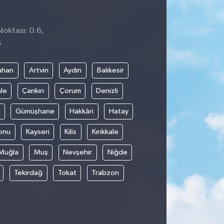
Noktası: 0.6,
6
ahan
Artvin
Aydın
Balıkesir
le
Çankırı
Çorum
Denizli
Gümüşhane
Hakkâri
Hatay
onu
Kayseri
Kilis
Kırıkkale
Muğla
Muş
Nevşehir
Niğde
Tekirdağ
Tokat
Trabzon