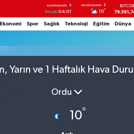
BITCO
°
10
İmsak
04:01
79.591,7
DOLA
Ekonomi
Spor
Sağlık
Teknoloji
Eğitim
Dünya
45,4362
EUR
53,3869
STERL
61,6038
G.ALT
6862,09
, Yarın ve 1 Haftalık Hava Dur
BİST1
14.598
Ordu
°
10