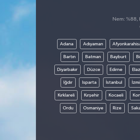
Dünya
Nem: %88, H
Kültür Sanat
Adana
Adıyaman
Afyonkarahis
Bartın
Batman
Bayburt
Bi
Diyarbakır
Düzce
Edirne
Elaz
Iğdır
Isparta
İstanbul
İzmi
Kırklareli
Kırşehir
Kocaeli
Ko
Ordu
Osmaniye
Rize
Sak