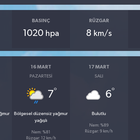
BASINÇ
RÜZGAR
1020
8
hpa
km/s
16 MART
17 MART
PAZARTESI
SALI
°
°
7
6
ağmur
Bölgesel düzensiz yağmur
Bulutlu
yağışlı
Nem: %89
Rüzgar: 9 km/h
Nem: %81
Rüzgar: 12 km/h