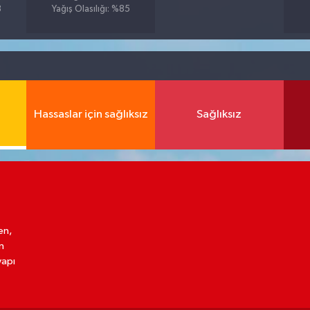
8
Yağış Olasılığı: %85
Hassaslar için sağlıksız
Sağlıksız
en,
n
yapı