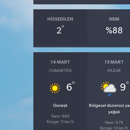
HISSEDILEN
NEM
°
2
%88
14 MART
15 MART
CUMARTESI
PAZAR
°
°
6
9
Güneşli
Bölgesel düzensiz y
yağışlı
Nem: %69
Rüzgar: 11 km/h
Nem: %79
Rüzgar: 10 km/h