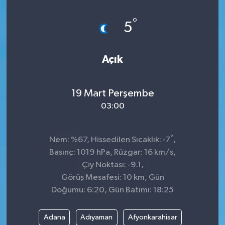
Dünya
°
5
Kültür Sanat
Açık
19 Mart Perşembe
03:00
°
Nem: %67, Hissedilen Sıcaklık: -7
,
Basınç: 1019 hPa, Rüzgar: 16 km/s,
Çiy Noktası: -9.1,
Görüş Mesafesi: 10 km, Gün
Doğumu: 6:20, Gün Batımı: 18:25
Adana
Adıyaman
Afyonkarahisar