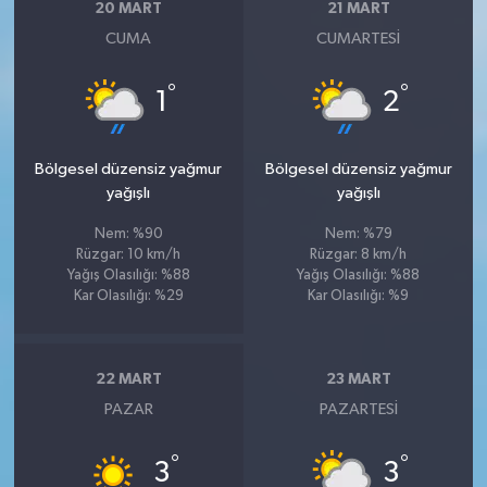
20 MART
21 MART
CUMA
CUMARTESI
°
°
1
2
Bölgesel düzensiz yağmur
Bölgesel düzensiz yağmur
yağışlı
yağışlı
Nem: %90
Nem: %79
Rüzgar: 10 km/h
Rüzgar: 8 km/h
Yağış Olasılığı: %88
Yağış Olasılığı: %88
Kar Olasılığı: %29
Kar Olasılığı: %9
22 MART
23 MART
PAZAR
PAZARTESI
°
°
3
3