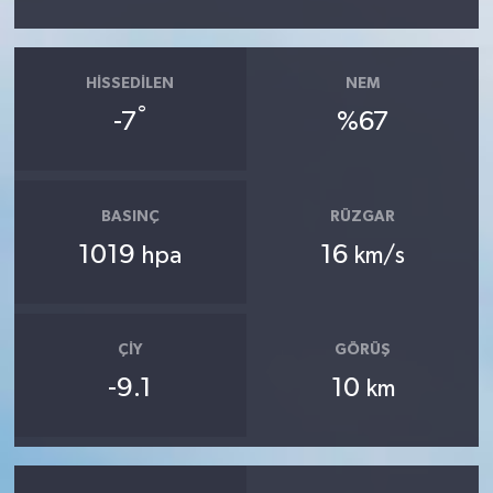
HISSEDILEN
NEM
°
-7
%67
BASINÇ
RÜZGAR
1019
16
hpa
km/s
ÇIY
GÖRÜŞ
-9.1
10
km