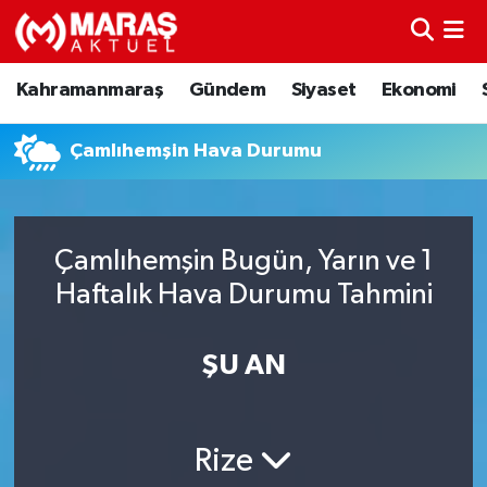
Kahramanmaraş
Nöbetçi Eczaneler
Kahramanmaraş
Gündem
Siyaset
Ekonomi
Gündem
Hava Durumu
Çamlıhemşin Hava Durumu
Siyaset
Namaz Vakitleri
Ekonomi
Trafik Durumu
Çamlıhemşin Bugün, Yarın ve 1
Haftalık Hava Durumu Tahmini
Spor
TFF 3.Lig 4.Grup Puan Durumu ve Fikstür
Sağlık
Tüm Manşetler
ŞU AN
Teknoloji
Son Dakika Haberleri
Rize
Eğitim
Haber Arşivi