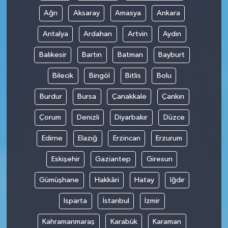
Ağrı
Aksaray
Amasya
Ankara
Antalya
Ardahan
Artvin
Aydın
Balıkesir
Bartın
Batman
Bayburt
Bilecik
Bingöl
Bitlis
Bolu
Burdur
Bursa
Çanakkale
Çankırı
Çorum
Denizli
Diyarbakır
Düzce
Edirne
Elazığ
Erzincan
Erzurum
Eskişehir
Gaziantep
Giresun
Gümüşhane
Hakkâri
Hatay
Iğdır
Isparta
İstanbul
İzmir
Kahramanmaraş
Karabük
Karaman