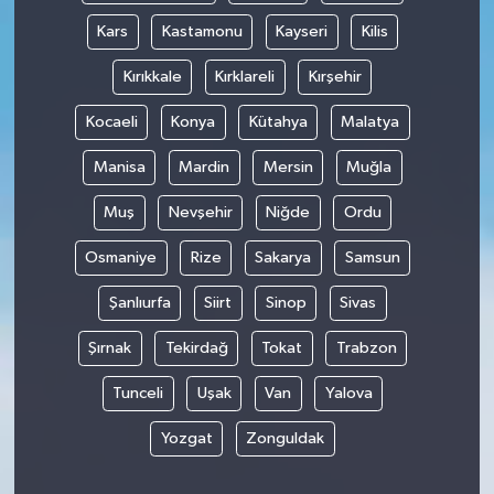
Kars
Kastamonu
Kayseri
Kilis
Kırıkkale
Kırklareli
Kırşehir
Kocaeli
Konya
Kütahya
Malatya
Manisa
Mardin
Mersin
Muğla
Muş
Nevşehir
Niğde
Ordu
Osmaniye
Rize
Sakarya
Samsun
Şanlıurfa
Siirt
Sinop
Sivas
Şırnak
Tekirdağ
Tokat
Trabzon
Tunceli
Uşak
Van
Yalova
Yozgat
Zonguldak