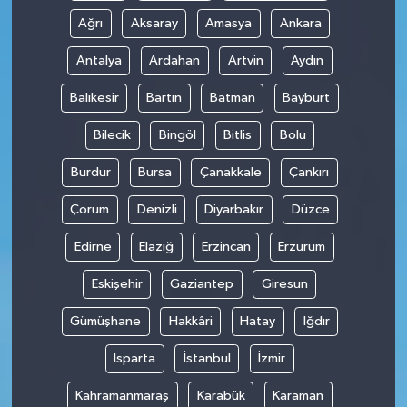
Ağrı
Aksaray
Amasya
Ankara
Antalya
Ardahan
Artvin
Aydın
Balıkesir
Bartın
Batman
Bayburt
Bilecik
Bingöl
Bitlis
Bolu
Burdur
Bursa
Çanakkale
Çankırı
Çorum
Denizli
Diyarbakır
Düzce
Edirne
Elazığ
Erzincan
Erzurum
Eskişehir
Gaziantep
Giresun
Gümüşhane
Hakkâri
Hatay
Iğdır
Isparta
İstanbul
İzmir
Kahramanmaraş
Karabük
Karaman