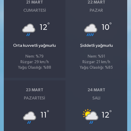
21 MART
22 MART
CUMARTESI
PAZAR
°
°
12
10
Orta kuvvetli yağmurlu
Şiddetli yağmurlu
Nem: %79
Nem: %91
Rüzgar: 29 km/h
Rüzgar: 21 km/h
Yağış Olasılığı: %88
Yağış Olasılığı: %85
23 MART
24 MART
PAZARTESI
SALI
°
°
11
12