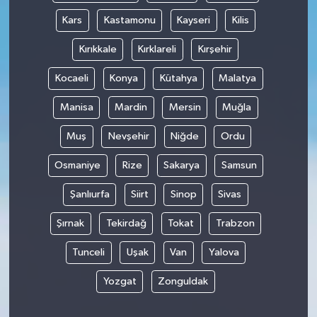
Kars
Kastamonu
Kayseri
Kilis
Kırıkkale
Kırklareli
Kırşehir
Kocaeli
Konya
Kütahya
Malatya
Manisa
Mardin
Mersin
Muğla
Muş
Nevşehir
Niğde
Ordu
Osmaniye
Rize
Sakarya
Samsun
Şanlıurfa
Siirt
Sinop
Sivas
Şırnak
Tekirdağ
Tokat
Trabzon
Tunceli
Uşak
Van
Yalova
Yozgat
Zonguldak