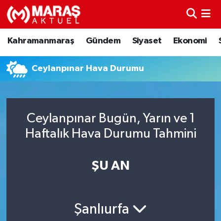
Kahramanmaraş
Nöbetçi Eczaneler
Kahramanmaraş
Gündem
Siyaset
Ekonomi
Gündem
Hava Durumu
Ceylanpınar Hava Durumu
Siyaset
Namaz Vakitleri
Ekonomi
Trafik Durumu
Ceylanpınar Bugün, Yarın ve 1
Haftalık Hava Durumu Tahmini
Spor
TFF 3.Lig 4.Grup Puan Durumu ve Fikstür
Sağlık
Tüm Manşetler
ŞU AN
Teknoloji
Son Dakika Haberleri
Şanlıurfa
Eğitim
Haber Arşivi