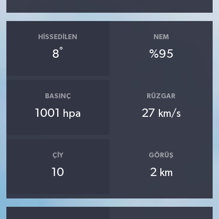
HISSEDILEN
NEM
°
8
%95
BASINÇ
RÜZGAR
1001
27
hpa
km/s
ÇIY
GÖRÜŞ
10
2
km