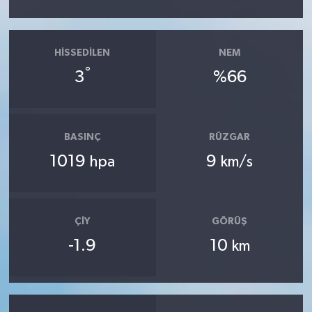
HISSEDILEN
NEM
°
3
%66
BASINÇ
RÜZGAR
1019
9
hpa
km/s
ÇIY
GÖRÜŞ
-1.9
10
km