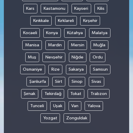
Kars
Kastamonu
Kayseri
Kilis
Kırıkkale
Kırklareli
Kırşehir
Kocaeli
Konya
Kütahya
Malatya
Manisa
Mardin
Mersin
Muğla
Muş
Nevşehir
Niğde
Ordu
Osmaniye
Rize
Sakarya
Samsun
Şanlıurfa
Siirt
Sinop
Sivas
Şırnak
Tekirdağ
Tokat
Trabzon
Tunceli
Uşak
Van
Yalova
Yozgat
Zonguldak