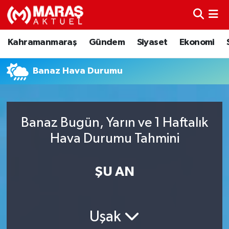
Kahramanmaraş
Nöbetçi Eczaneler
Kahramanmaraş
Gündem
Siyaset
Ekonomi
Gündem
Hava Durumu
Banaz Hava Durumu
Siyaset
Namaz Vakitleri
Ekonomi
Trafik Durumu
Banaz Bugün, Yarın ve 1 Haftalık
Hava Durumu Tahmini
Spor
TFF 3.Lig 4.Grup Puan Durumu ve Fikstür
Sağlık
Tüm Manşetler
ŞU AN
Teknoloji
Son Dakika Haberleri
Uşak
Eğitim
Haber Arşivi