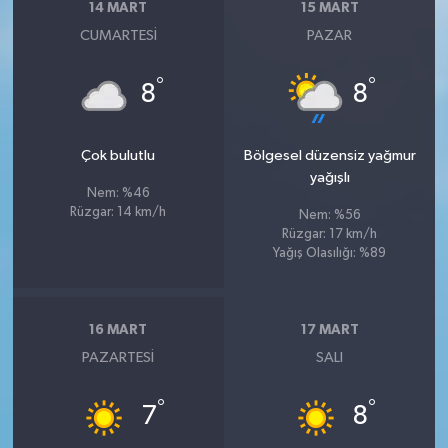
14 MART
15 MART
CUMARTESI
PAZAR
°
°
8
8
Çok bulutlu
Bölgesel düzensiz yağmur
yağışlı
Nem: %46
Rüzgar: 14 km/h
Nem: %56
Rüzgar: 17 km/h
Yağış Olasılığı: %89
16 MART
17 MART
PAZARTESI
SALI
°
°
7
8