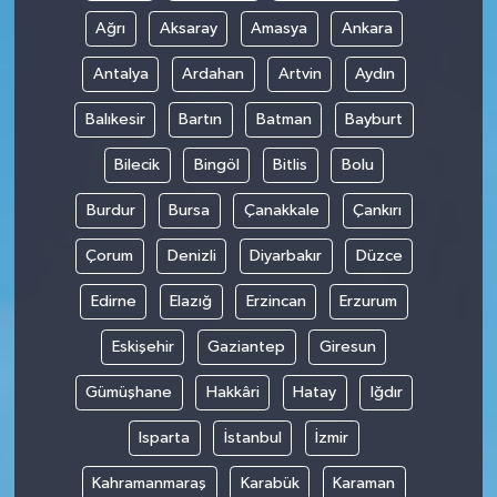
Ağrı
Aksaray
Amasya
Ankara
Antalya
Ardahan
Artvin
Aydın
Balıkesir
Bartın
Batman
Bayburt
Bilecik
Bingöl
Bitlis
Bolu
Burdur
Bursa
Çanakkale
Çankırı
Çorum
Denizli
Diyarbakır
Düzce
Edirne
Elazığ
Erzincan
Erzurum
Eskişehir
Gaziantep
Giresun
Gümüşhane
Hakkâri
Hatay
Iğdır
Isparta
İstanbul
İzmir
Kahramanmaraş
Karabük
Karaman