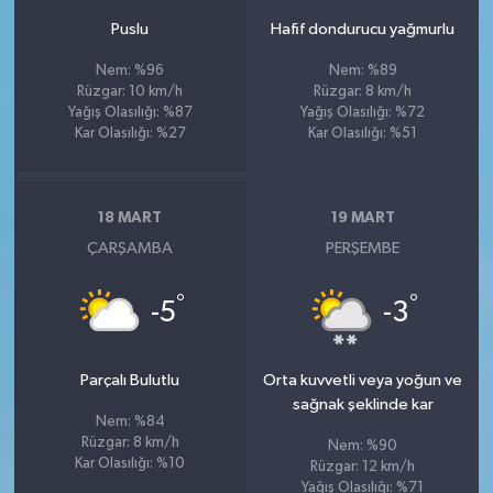
Puslu
Hafif dondurucu yağmurlu
Nem: %96
Nem: %89
Rüzgar: 10 km/h
Rüzgar: 8 km/h
Yağış Olasılığı: %87
Yağış Olasılığı: %72
Kar Olasılığı: %27
Kar Olasılığı: %51
18 MART
19 MART
ÇARŞAMBA
PERŞEMBE
°
°
-5
-3
Parçalı Bulutlu
Orta kuvvetli veya yoğun ve
sağnak şeklinde kar
Nem: %84
Rüzgar: 8 km/h
Nem: %90
Kar Olasılığı: %10
Rüzgar: 12 km/h
Yağış Olasılığı: %71