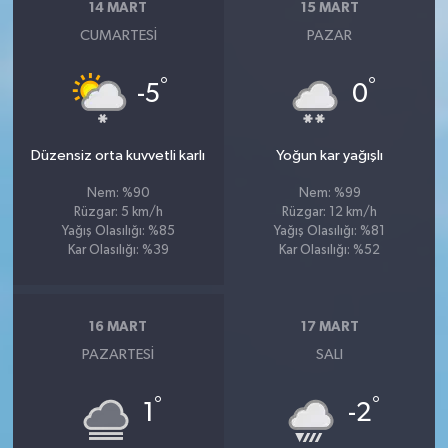
14 MART
15 MART
CUMARTESI
PAZAR
°
°
-5
0
Düzensiz orta kuvvetli karlı
Yoğun kar yağışlı
Nem: %90
Nem: %99
Rüzgar: 5 km/h
Rüzgar: 12 km/h
Yağış Olasılığı: %85
Yağış Olasılığı: %81
Kar Olasılığı: %39
Kar Olasılığı: %52
16 MART
17 MART
PAZARTESI
SALI
°
°
1
-2