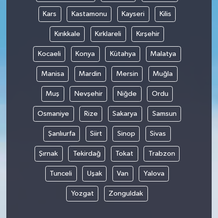
Kars
Kastamonu
Kayseri
Kilis
Kırıkkale
Kırklareli
Kırşehir
Kocaeli
Konya
Kütahya
Malatya
Manisa
Mardin
Mersin
Muğla
Muş
Nevşehir
Niğde
Ordu
Osmaniye
Rize
Sakarya
Samsun
Şanlıurfa
Siirt
Sinop
Sivas
Şırnak
Tekirdağ
Tokat
Trabzon
Tunceli
Uşak
Van
Yalova
Yozgat
Zonguldak