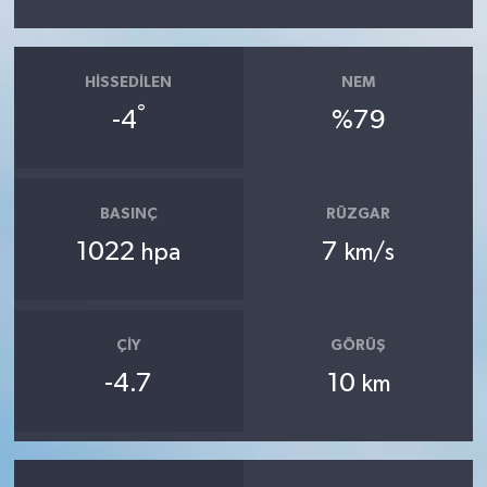
HISSEDILEN
NEM
°
-4
%79
BASINÇ
RÜZGAR
1022
7
hpa
km/s
ÇIY
GÖRÜŞ
-4.7
10
km