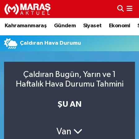
Kahramanmaraş
Nöbetçi Eczaneler
Kahramanmaraş
Gündem
Siyaset
Ekonomi
Gündem
Hava Durumu
Çaldıran Hava Durumu
Siyaset
Namaz Vakitleri
Ekonomi
Trafik Durumu
Çaldıran Bugün, Yarın ve 1
Haftalık Hava Durumu Tahmini
Spor
TFF 3.Lig 4.Grup Puan Durumu ve Fikstür
Sağlık
Tüm Manşetler
ŞU AN
Teknoloji
Son Dakika Haberleri
Van
Eğitim
Haber Arşivi