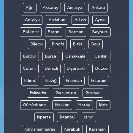
Ağrı
Aksaray
Amasya
Ankara
Antalya
Ardahan
Artvin
Aydın
Balıkesir
Bartın
Batman
Bayburt
Bilecik
Bingöl
Bitlis
Bolu
Burdur
Bursa
Çanakkale
Çankırı
Çorum
Denizli
Diyarbakır
Düzce
Edirne
Elazığ
Erzincan
Erzurum
Eskişehir
Gaziantep
Giresun
Gümüşhane
Hakkâri
Hatay
Iğdır
Isparta
İstanbul
İzmir
Kahramanmaraş
Karabük
Karaman