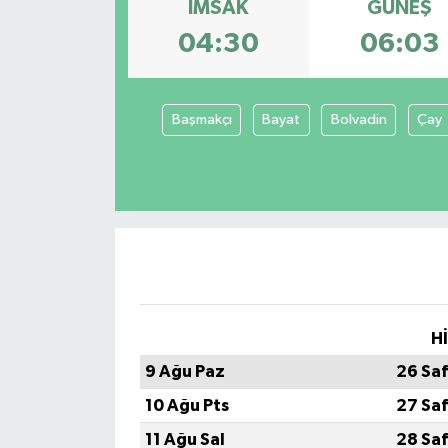
İMSAK
GÜNEŞ
Dünya
04:30
06:03
Kültür Sanat
Başmakçı
Bayat
Bolvadin
Çay
H
9 Ağu Paz
26 Sa
10 Ağu Pts
27 Sa
11 Ağu Sal
28 Sa