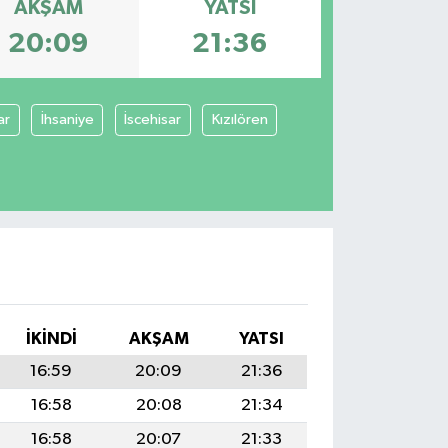
AKŞAM
YATSI
20:09
21:36
ar
İhsaniye
İscehisar
Kızılören
İKINDI
AKŞAM
YATSI
16:59
20:09
21:36
16:58
20:08
21:34
16:58
20:07
21:33