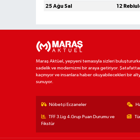
25 Ağu Sal
12 Rebiu
Maraş Aktüel, yepyeni temasıyla sizleri buluştururk
sadelik ve modernizmi bir araya getiriyor. Şatafatta
kaçınıyor ve insanlara haber okuyabilecekleri bir alt
sunuyor.
Nöbetçi Eczaneler
H
TFF 3.Lig 4.Grup Puan Durumu ve
Tü
Fikstür