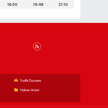
16:50
19:48
21:10
Trafik Durumu
Haber Arşivi