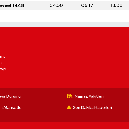
levvel 1448
04:50
06:17
13:08
en,
n
yapı
ava Durumu
Namaz Vakitleri
m Manşetler
Son Dakika Haberleri