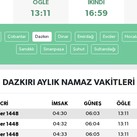
ÖĞLE
İKINDI
13:11
16:59
Çobanlar
Dazkırı
Dinar
Emirdağ
Evciler
Hocal
Sandıklı
Sinanpaşa
Şuhut
Sultandağı
DAZKIRI AYLIK NAMAZ VAKITLERI
İCRİ
İMSAK
GÜNEŞ
ÖĞLE
fer 1448
04:30
06:03
13:11
fer 1448
04:32
06:04
13:11
fer 1448
04:33
06:05
13:11