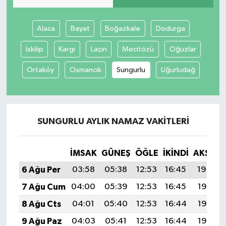
Alaca
Bayat
Boğazkale
Dodurga
İskilip
Kargı
Laçin
Mecitözü
Oğuzlar
Ortaköy
Osmancık
Sungurlu
Uğurludağ
SUNGURLU AYLIK NAMAZ VAKITLERI
İMSAK
GÜNEŞ
ÖĞLE
İKINDI
AKŞAM
6 Ağu Per
03:58
05:38
12:53
16:45
19:59
7 Ağu Cum
04:00
05:39
12:53
16:45
19:58
8 Ağu Cts
04:01
05:40
12:53
16:44
19:57
9 Ağu Paz
04:03
05:41
12:53
16:44
19:55