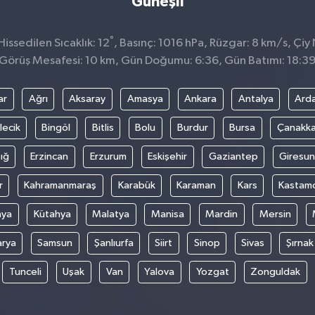
Güneşli
°
issedilen Sıcaklık: 12
, Basınç: 1016 hPa, Rüzgar: 8 km/s, Çiy 
Görüş Mesafesi: 10 km, Gün Doğumu: 6:36, Gün Batımı: 18:3
ar
Ağrı
Aksaray
Amasya
Ankara
Antalya
Ard
lecik
Bingöl
Bitlis
Bolu
Burdur
Bursa
Çanakka
ığ
Erzincan
Erzurum
Eskişehir
Gaziantep
Giresun
r
Kahramanmaraş
Karabük
Karaman
Kars
Kastam
nya
Kütahya
Malatya
Manisa
Mardin
Mersin
arya
Samsun
Şanlıurfa
Siirt
Sinop
Sivas
Şırnak
Tunceli
Uşak
Van
Yalova
Yozgat
Zonguldak