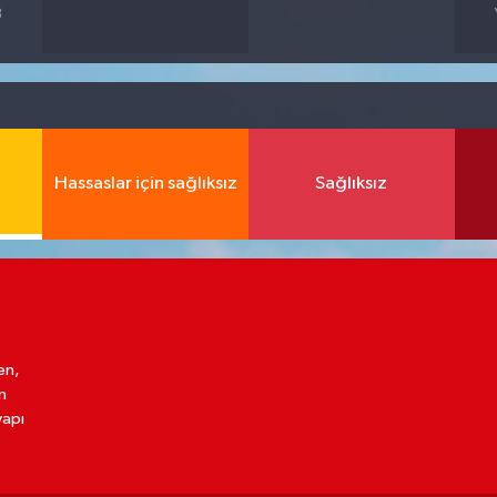
3
Hassaslar için sağlıksız
Sağlıksız
en,
n
yapı