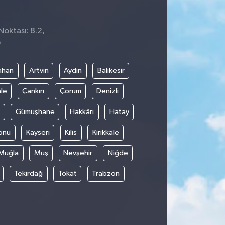
Noktası: 8.2,
9
ahan
Artvin
Aydın
Balıkesir
le
Çankırı
Çorum
Denizli
Gümüşhane
Hakkâri
Hatay
onu
Kayseri
Kilis
Kırıkkale
Muğla
Muş
Nevşehir
Niğde
Tekirdağ
Tokat
Trabzon