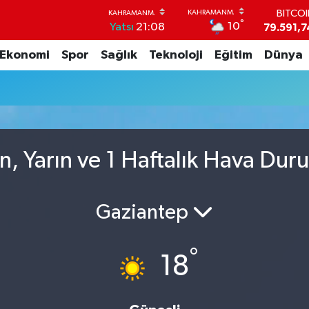
BITCO
°
10
Yatsı
21:08
79.591,7
DOLA
Ekonomi
Spor
Sağlık
Teknoloji
Eğitim
Dünya
45,4362
EUR
53,3869
STERL
61,6038
G.ALT
6862,09
n, Yarın ve 1 Haftalık Hava Dur
BİST1
14.598
Gaziantep
°
18