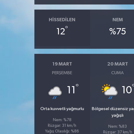
HISSEDILEN
NEM
°
12
%75
19 MART
20 MART
PERŞEMBE
CUMA
°
11
10
Orta kuvvetli yağmurlu
Bölgesel düzensiz y
yağışlı
Nem: %78
Rüzgar: 31 km/h
Nem: %83
Yağış Olasılığı: %86
Rüzgar: 37 km/h