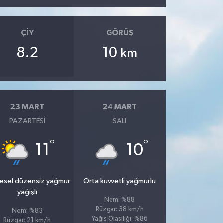
ÇIY
GÖRÜŞ
8.2
10
km
23 MART
24 MART
PAZARTESI
SALI
°
°
11
10
esel düzensiz yağmur
Orta kuvvetli yağmurlu
yağışlı
Nem: %88
Rüzgar: 38 km/h
Nem: %83
Yağış Olasılığı: %86
Rüzgar: 21 km/h