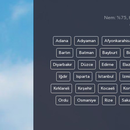
Dünya
Nem: %75, H
Kültür Sanat
Adana
Adıyaman
Afyonkarahis
Bartın
Batman
Bayburt
Bi
Diyarbakır
Düzce
Edirne
Elaz
Iğdır
Isparta
İstanbul
İzmi
Kırklareli
Kırşehir
Kocaeli
Ko
Ordu
Osmaniye
Rize
Sak