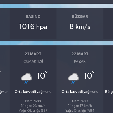
BASINÇ
RÜZGAR
1016
8
hpa
km/s
21 MART
22 MART
CUMARTESI
PAZAR
°
°
°
10
10
ağmur
Orta kuvvetli yağmurlu
Orta kuvvetli yağmurlu
Bölg
Nem: %88
Nem: %89
Rüzgar: 23 km/h
Rüzgar: 17 km/h
Yağış Olasılığı: %87
Yağış Olasılığı: %84