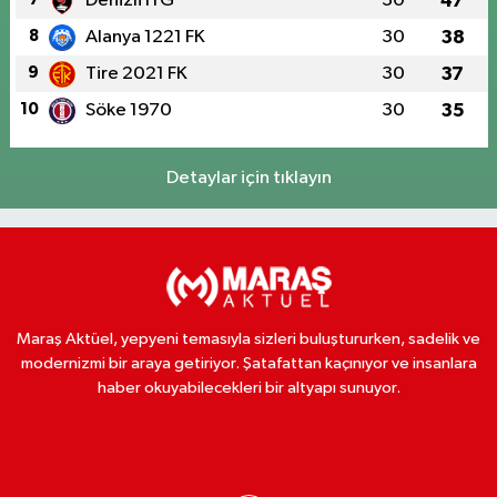
Denizli İYG
30
47
8
Alanya 1221 FK
30
38
9
Tire 2021 FK
30
37
10
Söke 1970
30
35
Detaylar için tıklayın
Maraş Aktüel, yepyeni temasıyla sizleri buluştururken, sadelik ve
modernizmi bir araya getiriyor. Şatafattan kaçınıyor ve insanlara
haber okuyabilecekleri bir altyapı sunuyor.