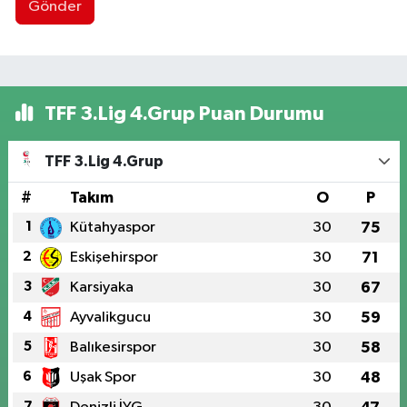
Gönder
TFF 3.Lig 4.Grup Puan Durumu
TFF 3.Lig 4.Grup
#
Takım
O
P
1
Kütahyaspor
30
75
2
Eskişehirspor
30
71
3
Karsiyaka
30
67
4
Ayvalikgucu
30
59
5
Balıkesirspor
30
58
6
Uşak Spor
30
48
7