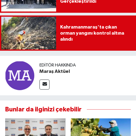
Gerçekleştirildi
Kahramanmaraş'ta çıkan
orman yangını kontrol altına
alındı
EDITÖR HAKKINDA
Maraş Aktüel
Bunlar da ilginizi çekebilir