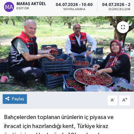
MARAŞ AKTÜEL
04.07.2026 - 10:40
04.07.2026 - 23
EDITÖR
YAYINLANMA
GÜNCELLEME
Dünya
Kültür Sanat
Paylaş
-
+
A
A
Bahçelerden toplanan ürünlerin iç piyasa ve
ihracat için hazırlandığı kent, Türkiye kiraz