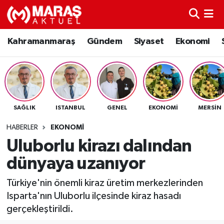
Kahramanmaraş
Nöbetçi Eczaneler
Kahramanmaraş
Gündem
Siyaset
Ekonomi
Gündem
Hava Durumu
Siyaset
Namaz Vakitleri
SAĞLIK
ISTANBUL
GENEL
EKONOMI
MERSIN
Ekonomi
Trafik Durumu
HABERLER
EKONOMI
Spor
TFF 3.Lig 4.Grup Puan Durumu ve Fikstür
Uluborlu kirazı dalından
dünyaya uzanıyor
Sağlık
Tüm Manşetler
Türkiye'nin önemli kiraz üretim merkezlerinden
Teknoloji
Son Dakika Haberleri
Isparta'nın Uluborlu ilçesinde kiraz hasadı
gerçekleştirildi.
Eğitim
Haber Arşivi