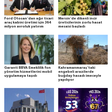
Ford Otosan'dan ağır ticari
Mersin'de dikenli incir
araç kabini üretimi için 364
üreticilerinin zorlu hasat
milyon avroluk yatırım
mesaisi başladı
Garanti BBVA Emeklilik fon
Kahramanmaraş'taki
yönetim hizmetlerini mobil
engebeli arazilerde
uygulamaya taşıdı
buğday hasadı imeceyle
yapılıyor