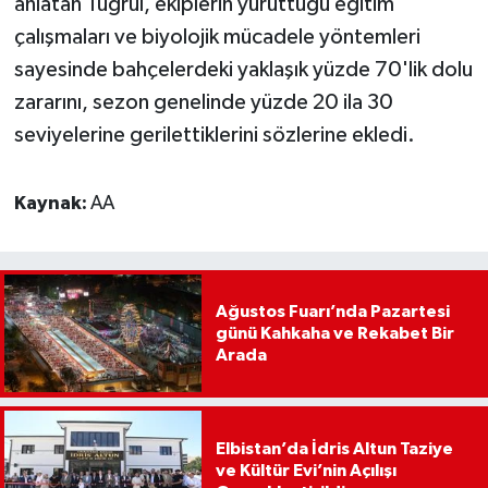
anlatan Tuğrul, ekiplerin yürüttüğü eğitim
çalışmaları ve biyolojik mücadele yöntemleri
sayesinde bahçelerdeki yaklaşık yüzde 70'lik dolu
zararını, sezon genelinde yüzde 20 ila 30
seviyelerine gerilettiklerini sözlerine ekledi.
Kaynak:
AA
Ağustos Fuarı’nda Pazartesi
günü Kahkaha ve Rekabet Bir
Arada
Elbistan’da İdris Altun Taziye
ve Kültür Evi’nin Açılışı