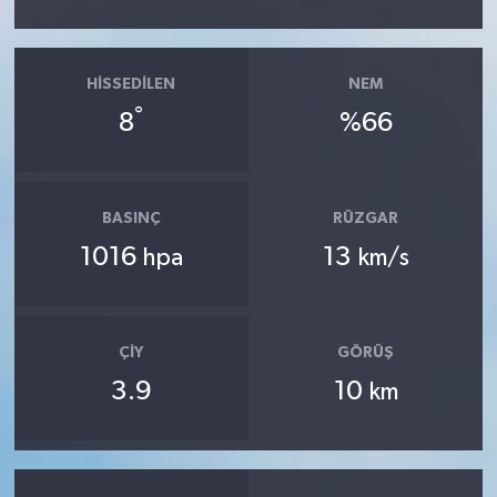
HISSEDILEN
NEM
°
8
%66
BASINÇ
RÜZGAR
1016
13
hpa
km/s
ÇIY
GÖRÜŞ
3.9
10
km