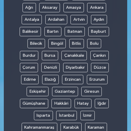
Ağrı
Aksaray
Amasya
Ankara
Antalya
Ardahan
Artvin
Aydın
Balıkesir
Bartın
Batman
Bayburt
Bilecik
Bingöl
Bitlis
Bolu
Burdur
Bursa
Çanakkale
Çankırı
Çorum
Denizli
Diyarbakır
Düzce
Edirne
Elazığ
Erzincan
Erzurum
Eskişehir
Gaziantep
Giresun
Gümüşhane
Hakkâri
Hatay
Iğdır
Isparta
İstanbul
İzmir
Kahramanmaraş
Karabük
Karaman