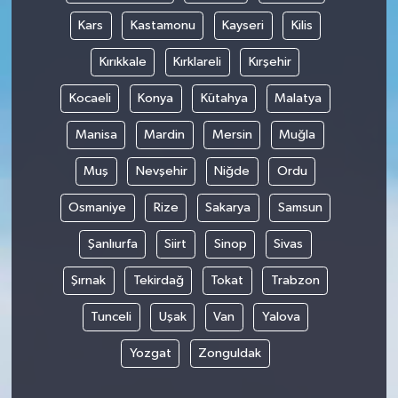
Kars
Kastamonu
Kayseri
Kilis
Kırıkkale
Kırklareli
Kırşehir
Kocaeli
Konya
Kütahya
Malatya
Manisa
Mardin
Mersin
Muğla
Muş
Nevşehir
Niğde
Ordu
Osmaniye
Rize
Sakarya
Samsun
Şanlıurfa
Siirt
Sinop
Sivas
Şırnak
Tekirdağ
Tokat
Trabzon
Tunceli
Uşak
Van
Yalova
Yozgat
Zonguldak