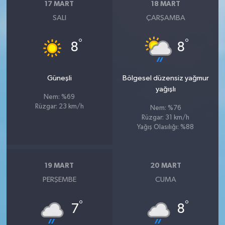
17 MART
18 MART
SALI
ÇARŞAMBA
°
°
8
8
Güneşli
Bölgesel düzensiz yağmur
yağışlı
Nem: %69
Rüzgar: 23 km/h
Nem: %76
Rüzgar: 31 km/h
Yağış Olasılığı: %88
19 MART
20 MART
PERŞEMBE
CUMA
°
°
7
8