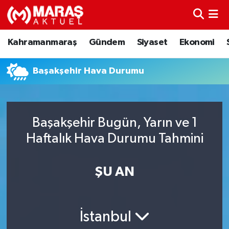
Kahramanmaraş
Nöbetçi Eczaneler
Kahramanmaraş
Gündem
Siyaset
Ekonomi
Gündem
Hava Durumu
Başakşehir Hava Durumu
Siyaset
Namaz Vakitleri
Ekonomi
Trafik Durumu
Başakşehir Bugün, Yarın ve 1
Haftalık Hava Durumu Tahmini
Spor
TFF 3.Lig 4.Grup Puan Durumu ve Fikstür
Sağlık
Tüm Manşetler
ŞU AN
Teknoloji
Son Dakika Haberleri
İstanbul
Eğitim
Haber Arşivi