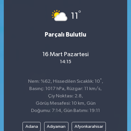
Dünya
°
11
Kültür Sanat
Parçalı Bulutlu
16 Mart Pazartesi
14:15
°
Nem: %62, Hissedilen Sıcaklık: 10
,
Basınç: 1017 hPa, Rüzgar: 11 km/s,
Çiy Noktası: 2.8,
Görüş Mesafesi: 10 km, Gün
Doğumu: 7:14, Gün Batımı: 19:11
Adana
Adıyaman
Afyonkarahisar