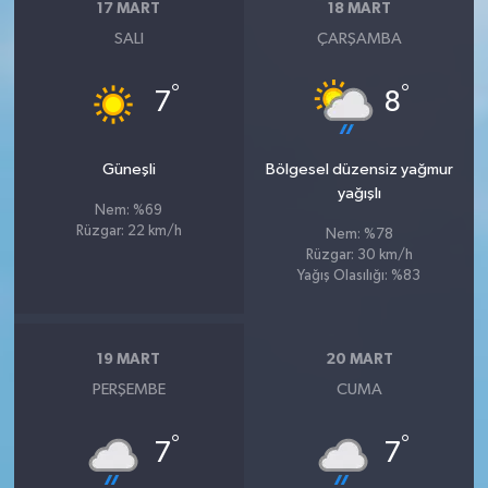
17 MART
18 MART
SALI
ÇARŞAMBA
°
°
7
8
Güneşli
Bölgesel düzensiz yağmur
yağışlı
Nem: %69
Rüzgar: 22 km/h
Nem: %78
Rüzgar: 30 km/h
Yağış Olasılığı: %83
19 MART
20 MART
PERŞEMBE
CUMA
°
°
7
7