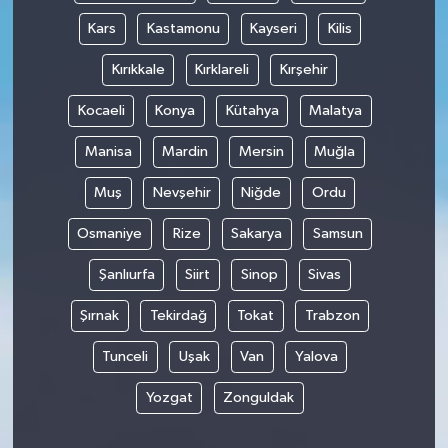
Kars
Kastamonu
Kayseri
Kilis
Kırıkkale
Kırklareli
Kırşehir
Kocaeli
Konya
Kütahya
Malatya
Manisa
Mardin
Mersin
Muğla
Muş
Nevşehir
Niğde
Ordu
Osmaniye
Rize
Sakarya
Samsun
Şanlıurfa
Siirt
Sinop
Sivas
Şırnak
Tekirdağ
Tokat
Trabzon
Tunceli
Uşak
Van
Yalova
Yozgat
Zonguldak