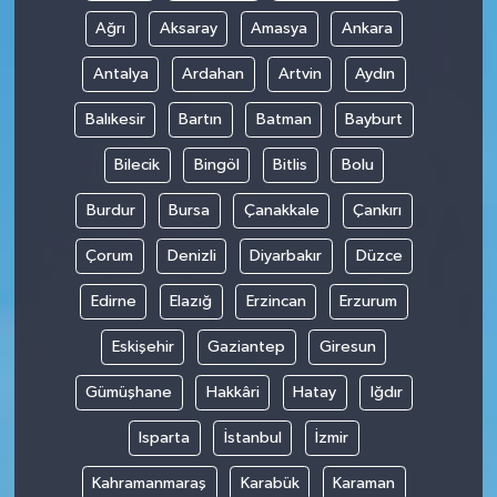
Ağrı
Aksaray
Amasya
Ankara
Antalya
Ardahan
Artvin
Aydın
Balıkesir
Bartın
Batman
Bayburt
Bilecik
Bingöl
Bitlis
Bolu
Burdur
Bursa
Çanakkale
Çankırı
Çorum
Denizli
Diyarbakır
Düzce
Edirne
Elazığ
Erzincan
Erzurum
Eskişehir
Gaziantep
Giresun
Gümüşhane
Hakkâri
Hatay
Iğdır
Isparta
İstanbul
İzmir
Kahramanmaraş
Karabük
Karaman