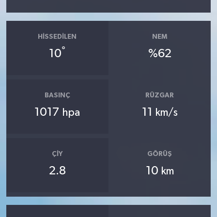
HISSEDILEN
NEM
°
10
%62
BASINÇ
RÜZGAR
1017
11
hpa
km/s
ÇIY
GÖRÜŞ
2.8
10
km