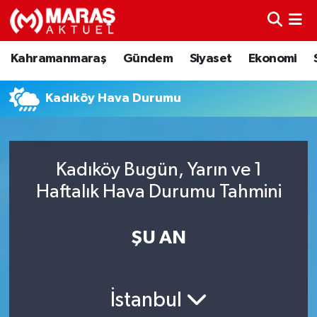
Kahramanmaraş
Nöbetçi Eczaneler
Kahramanmaraş
Gündem
Siyaset
Ekonomi
Gündem
Hava Durumu
Kadıköy Hava Durumu
Siyaset
Namaz Vakitleri
Ekonomi
Trafik Durumu
Kadıköy Bugün, Yarın ve 1
Haftalık Hava Durumu Tahmini
Spor
TFF 3.Lig 4.Grup Puan Durumu ve Fikstür
Sağlık
Tüm Manşetler
ŞU AN
Teknoloji
Son Dakika Haberleri
İstanbul
Eğitim
Haber Arşivi