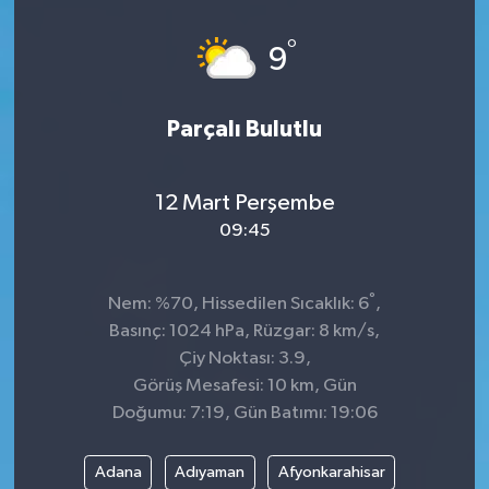
Dünya
°
9
Kültür Sanat
Parçalı Bulutlu
12 Mart Perşembe
09:45
°
Nem: %70, Hissedilen Sıcaklık: 6
,
Basınç: 1024 hPa, Rüzgar: 8 km/s,
Çiy Noktası: 3.9,
Görüş Mesafesi: 10 km, Gün
Doğumu: 7:19, Gün Batımı: 19:06
Adana
Adıyaman
Afyonkarahisar