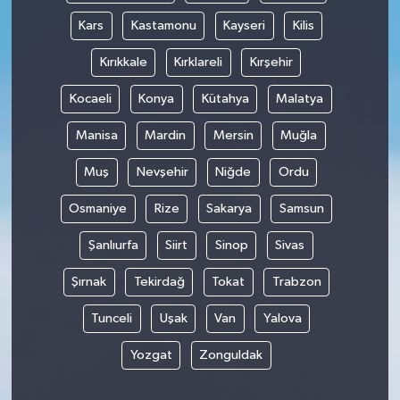
Kars
Kastamonu
Kayseri
Kilis
Kırıkkale
Kırklareli
Kırşehir
Kocaeli
Konya
Kütahya
Malatya
Manisa
Mardin
Mersin
Muğla
Muş
Nevşehir
Niğde
Ordu
Osmaniye
Rize
Sakarya
Samsun
Şanlıurfa
Siirt
Sinop
Sivas
Şırnak
Tekirdağ
Tokat
Trabzon
Tunceli
Uşak
Van
Yalova
Yozgat
Zonguldak