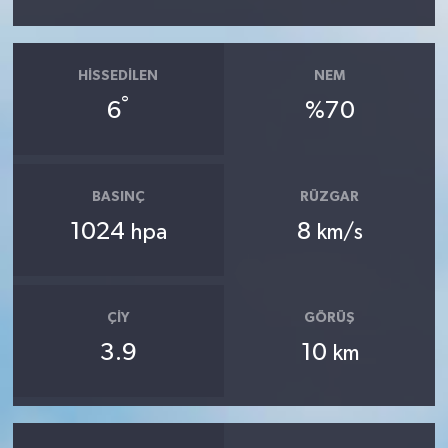
HISSEDILEN
NEM
°
6
%70
BASINÇ
RÜZGAR
1024
8
hpa
km/s
ÇIY
GÖRÜŞ
3.9
10
km