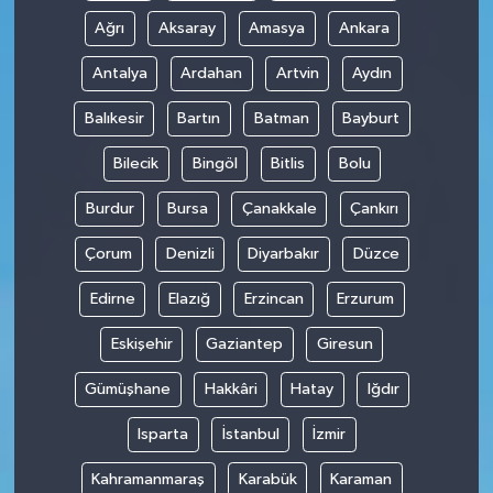
Ağrı
Aksaray
Amasya
Ankara
Antalya
Ardahan
Artvin
Aydın
Balıkesir
Bartın
Batman
Bayburt
Bilecik
Bingöl
Bitlis
Bolu
Burdur
Bursa
Çanakkale
Çankırı
Çorum
Denizli
Diyarbakır
Düzce
Edirne
Elazığ
Erzincan
Erzurum
Eskişehir
Gaziantep
Giresun
Gümüşhane
Hakkâri
Hatay
Iğdır
Isparta
İstanbul
İzmir
Kahramanmaraş
Karabük
Karaman