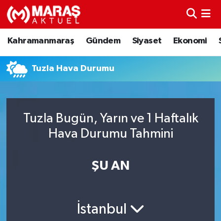
Kahramanmaraş
Nöbetçi Eczaneler
Kahramanmaraş
Gündem
Siyaset
Ekonomi
Gündem
Hava Durumu
Tuzla Hava Durumu
Siyaset
Namaz Vakitleri
Ekonomi
Trafik Durumu
Tuzla Bugün, Yarın ve 1 Haftalık
Hava Durumu Tahmini
Spor
TFF 3.Lig 4.Grup Puan Durumu ve Fikstür
Sağlık
Tüm Manşetler
ŞU AN
Teknoloji
Son Dakika Haberleri
İstanbul
Eğitim
Haber Arşivi