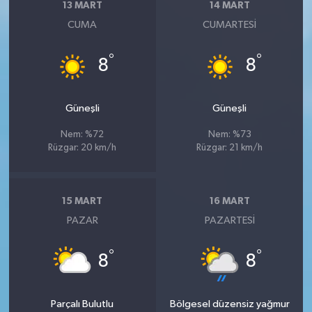
13 MART
14 MART
CUMA
CUMARTESI
°
°
8
8
Güneşli
Güneşli
Nem: %72
Nem: %73
Rüzgar: 20 km/h
Rüzgar: 21 km/h
15 MART
16 MART
PAZAR
PAZARTESI
°
°
8
8
Parçalı Bulutlu
Bölgesel düzensiz yağmur