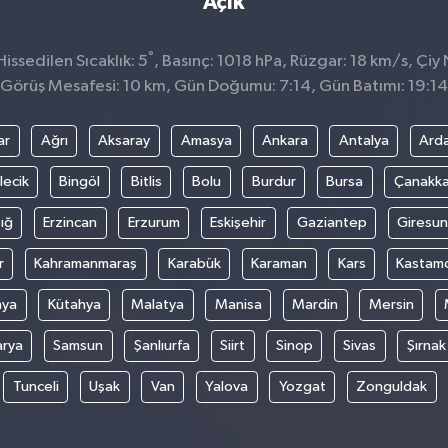
Açık
°
ssedilen Sıcaklık: 5
, Basınç: 1018 hPa, Rüzgar: 18 km/s, Çiy 
Görüş Mesafesi: 10 km, Gün Doğumu: 7:14, Gün Batımı: 19:14
ar
Ağrı
Aksaray
Amasya
Ankara
Antalya
Ard
lecik
Bingöl
Bitlis
Bolu
Burdur
Bursa
Çanakka
ığ
Erzincan
Erzurum
Eskişehir
Gaziantep
Giresun
r
Kahramanmaraş
Karabük
Karaman
Kars
Kastam
nya
Kütahya
Malatya
Manisa
Mardin
Mersin
arya
Samsun
Şanlıurfa
Siirt
Sinop
Sivas
Şırnak
Tunceli
Uşak
Van
Yalova
Yozgat
Zonguldak