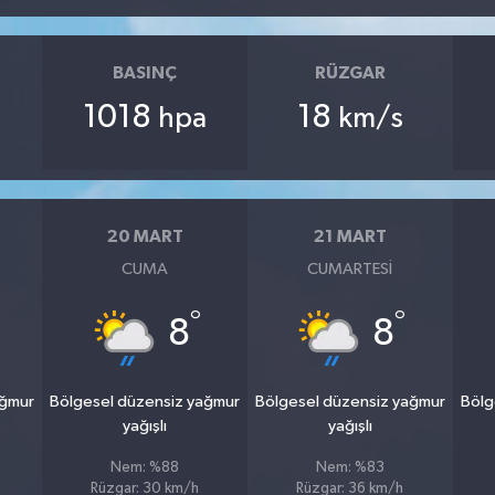
BASINÇ
RÜZGAR
1018
18
hpa
km/s
20 MART
21 MART
CUMA
CUMARTESI
°
°
8
8
ağmur
Bölgesel düzensiz yağmur
Bölgesel düzensiz yağmur
Bölg
yağışlı
yağışlı
Nem: %88
Nem: %83
Rüzgar: 30 km/h
Rüzgar: 36 km/h