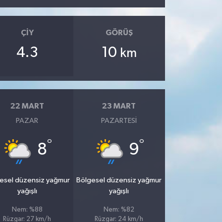
ÇIY
GÖRÜŞ
4.3
10
km
22 MART
23 MART
PAZAR
PAZARTESI
°
°
8
9
esel düzensiz yağmur
Bölgesel düzensiz yağmur
yağışlı
yağışlı
Nem: %88
Nem: %82
Rüzgar: 27 km/h
Rüzgar: 24 km/h