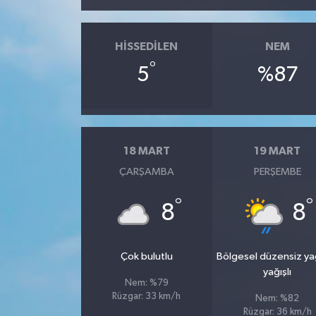
HISSEDILEN
NEM
°
5
%87
18 MART
19 MART
ÇARŞAMBA
PERŞEMBE
°
°
8
8
Çok bulutlu
Bölgesel düzensiz y
yağışlı
Nem: %79
Rüzgar: 33 km/h
Nem: %82
Rüzgar: 36 km/h