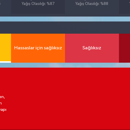
5
Yağış Olasılığı: %87
Yağış Olasılığı: %88
Hassaslar için sağlıksız
Sağlıksız
en,
n
yapı