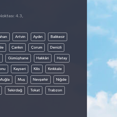
Noktası: 4.3,
ahan
Artvin
Aydın
Balıkesir
le
Çankırı
Çorum
Denizli
Gümüşhane
Hakkâri
Hatay
onu
Kayseri
Kilis
Kırıkkale
Muğla
Muş
Nevşehir
Niğde
Tekirdağ
Tokat
Trabzon