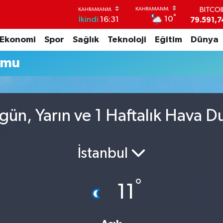
BITCO
°
10
İkindi
16:31
79.591,7
DOLA
Ekonomi
Spor
Sağlık
Teknoloji
Eğitim
Dünya
45,4362
EUR
umu
53,3869
STERL
61,6038
G.ALT
6862,09
gün, Yarın ve 1 Haftalık Hava 
BİST1
14.598
İstanbul
°
11