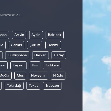
Noktası: 2.1,
ahan
Artvin
Aydın
Balıkesir
le
Çankırı
Çorum
Denizli
Gümüşhane
Hakkâri
Hatay
onu
Kayseri
Kilis
Kırıkkale
Muğla
Muş
Nevşehir
Niğde
Tekirdağ
Tokat
Trabzon