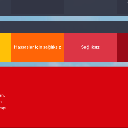
Hassaslar için sağlıksız
Sağlıksız
en,
n
yapı