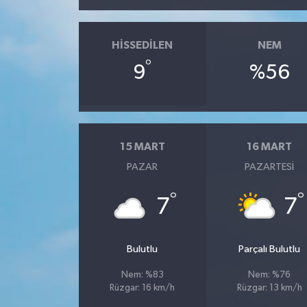
HISSEDILEN
NEM
°
9
%56
15 MART
16 MART
PAZAR
PAZARTESI
°
°
7
7
Bulutlu
Parçalı Bulutlu
Nem: %83
Nem: %76
Rüzgar: 16 km/h
Rüzgar: 13 km/h