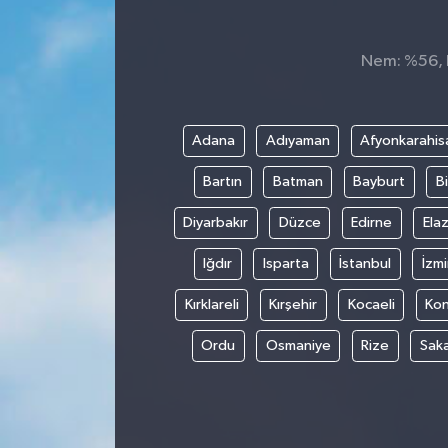
Dünya
Nem: %56, H
Kültür Sanat
Adana
Adıyaman
Afyonkarahis
Bartın
Batman
Bayburt
Bi
Diyarbakır
Düzce
Edirne
Elaz
Iğdır
Isparta
İstanbul
İzmi
Kırklareli
Kırşehir
Kocaeli
Ko
Ordu
Osmaniye
Rize
Sak