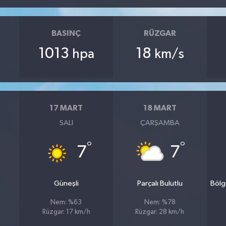
BASINÇ
RÜZGAR
1013
18
hpa
km/s
17 MART
18 MART
SALI
ÇARŞAMBA
°
°
7
7
Güneşli
Parçalı Bulutlu
Bölg
Nem: %63
Nem: %78
Rüzgar: 17 km/h
Rüzgar: 28 km/h