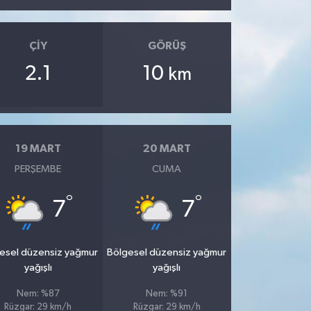
ÇIY
GÖRÜŞ
2.1
10
km
19 MART
20 MART
PERŞEMBE
CUMA
°
°
7
7
esel düzensiz yağmur
Bölgesel düzensiz yağmur
yağışlı
yağışlı
Nem: %87
Nem: %91
Rüzgar: 29 km/h
Rüzgar: 29 km/h