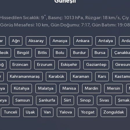
Güneşli
°
issedilen Sıcaklık: 9
, Basınç: 1013 hPa, Rüzgar: 18 km/s, Çiy 
Görüş Mesafesi: 10 km, Gün Doğumu: 7:17, Gün Batımı: 19:08
ar
Ağrı
Aksaray
Amasya
Ankara
Antalya
Ard
lecik
Bingöl
Bitlis
Bolu
Burdur
Bursa
Çanakka
ığ
Erzincan
Erzurum
Eskişehir
Gaziantep
Giresun
r
Kahramanmaraş
Karabük
Karaman
Kars
Kastam
nya
Kütahya
Malatya
Manisa
Mardin
Mersin
arya
Samsun
Şanlıurfa
Siirt
Sinop
Sivas
Şırnak
Tunceli
Uşak
Van
Yalova
Yozgat
Zonguldak