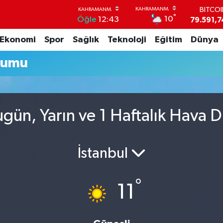
BITCO
°
10
Öğle
12:43
79.591,7
DOLA
Ekonomi
Spor
Sağlık
Teknoloji
Eğitim
Dünya
45,4362
EUR
rumu
53,3869
STERL
61,6038
G.ALT
6862,09
gün, Yarın ve 1 Haftalık Hava 
BİST1
14.598
İstanbul
°
11