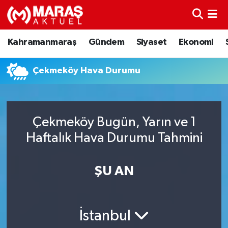
Kahramanmaraş
Nöbetçi Eczaneler
Kahramanmaraş
Gündem
Siyaset
Ekonomi
Gündem
Hava Durumu
Çekmeköy Hava Durumu
Siyaset
Namaz Vakitleri
Ekonomi
Trafik Durumu
Çekmeköy Bugün, Yarın ve 1
Haftalık Hava Durumu Tahmini
Spor
TFF 3.Lig 4.Grup Puan Durumu ve Fikstür
Sağlık
Tüm Manşetler
ŞU AN
Teknoloji
Son Dakika Haberleri
İstanbul
Eğitim
Haber Arşivi