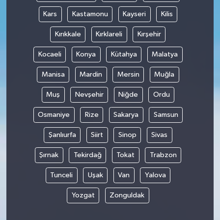
Kars
Kastamonu
Kayseri
Kilis
Kırıkkale
Kırklareli
Kırşehir
Kocaeli
Konya
Kütahya
Malatya
Manisa
Mardin
Mersin
Muğla
Muş
Nevşehir
Niğde
Ordu
Osmaniye
Rize
Sakarya
Samsun
Şanlıurfa
Siirt
Sinop
Sivas
Şırnak
Tekirdağ
Tokat
Trabzon
Tunceli
Uşak
Van
Yalova
Yozgat
Zonguldak