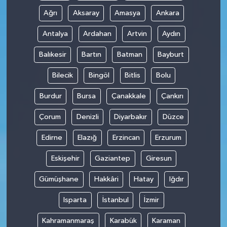
Ağrı
Aksaray
Amasya
Ankara
Antalya
Ardahan
Artvin
Aydın
Balıkesir
Bartın
Batman
Bayburt
Bilecik
Bingöl
Bitlis
Bolu
Burdur
Bursa
Çanakkale
Çankırı
Çorum
Denizli
Diyarbakır
Düzce
Edirne
Elazığ
Erzincan
Erzurum
Eskişehir
Gaziantep
Giresun
Gümüşhane
Hakkâri
Hatay
Iğdır
Isparta
İstanbul
İzmir
Kahramanmaraş
Karabük
Karaman