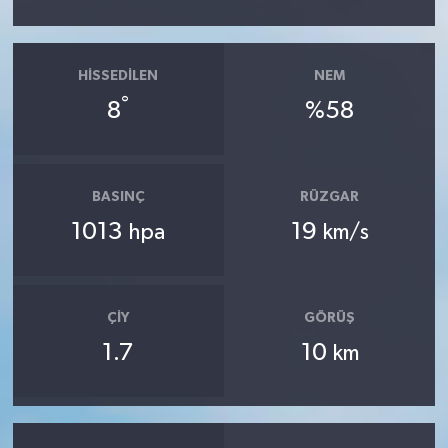
HISSEDILEN
NEM
°
8
%58
BASINÇ
RÜZGAR
1013
19
hpa
km/s
ÇIY
GÖRÜŞ
1.7
10
km